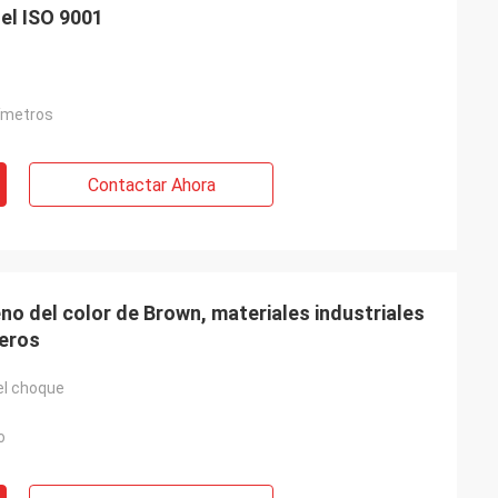
del ISO 9001
ímetros
Contactar Ahora
eno del color de Brown, materiales industriales
jeros
el choque
o