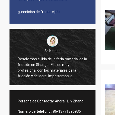
guarnición de freno tejida
Sr. Nelson
o
Resolvimos el lirio de la feria material de la
Cooper
a
fricción en Shangai. Ella es muy
somos 
profesional con los materiales de la
guarni
fricción y de lacre. Importamos la
tiempo
guarnición de freno y las hojas comunes
funcion
de la junta de la fábrica de Xinyan durante
muy bu
4 años. Una cooperación buena y
encarg
agradable todo el tiempo. Proveedor
honest
Persona de Contactar Ahora :
Lily Zhang
honesto mismo, las confiamos en y
creemos que usted también podría hacer
Número de teléfono :
86-13771895935