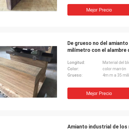
Mejor Precio
De grueso no del amianto 
milímetro con el alambre 
Longitud:
Material del b
Color:
color marrón
Grueso:
4m m a 35 mil
Mejor Precio
Amianto industrial de los 