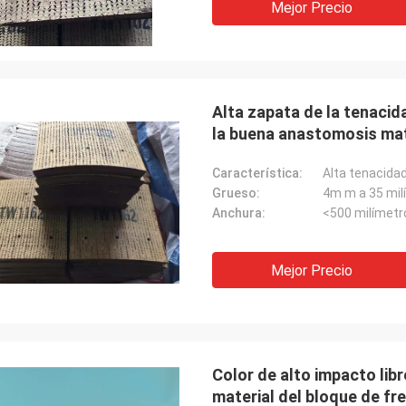
Mejor Precio
Alta zapata de la tenacid
la buena anastomosis mat
Característica:
Alta tenacida
Grueso:
4m m a 35 mil
Anchura:
<500 milímetr
Mejor Precio
Color de alto impacto libr
material del bloque de fr