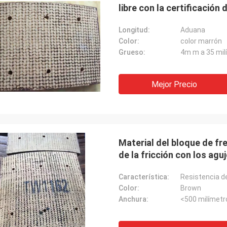
libre con la certificación 
Longitud:
Aduana
Color:
color marrón
Grueso:
4m m a 35 mil
Mejor Precio
Material del bloque de fr
de la fricción con los agu
Característica:
Resistencia d
Color:
Brown
Anchura:
<500 milímetr