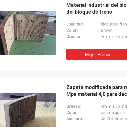
Material industrial del b
del bloque de freno
Longitud:
bloque de fr
Color:
Brown
Grueso:
4m m a 35 mil
Mejor Precio
Sr. Chay
amos con Xinyan desde 2010, esto
fábrica muy buena. La calidad de la
ción de freno es buena todo el
 y podría ser “mejor
Zapata modificada para re
amiento costado dicho”. El lirio es
Mpa material 4,0 para dec
eno en la comunicación y el
ado de ventas de apoyo, muy
Grueso:
4m m a 35 mil
o.
Color:
zapata que ali
Anchura:
<500 milímetr