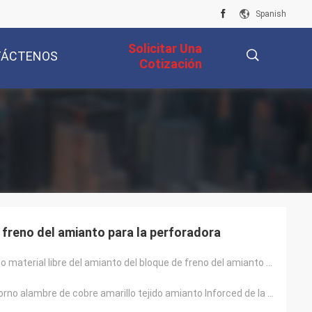
Spanish
Solicitar Una
TÁCTENOS
Cotización
描
述
 freno del amianto para la perforadora
Bloque de freno material libre del amianto del bloque de freno del amianto no para la perforadora
Del ancla del torno alambre de cobre amarillo tejido amianto Inforced de la guarnición de freno no