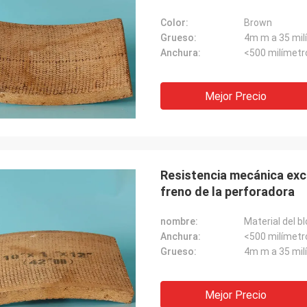
Color:
Brown
Grueso:
4m m a 35 mil
Anchura:
<500 milímetr
Mejor Precio
Resistencia mecánica exce
freno de la perforadora
nombre:
Material del b
Anchura:
<500 milímetr
Grueso:
4m m a 35 mil
Mejor Precio