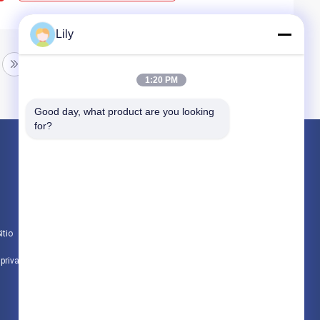
Lily
1:20 PM
Good day, what product are you looking 
for?
Productos
no guarnición de freno tejida amianto
Guarnición de freno del amianto
itio
Rollo tejido de la guarnición de freno
 privacidad
Todas las categorías