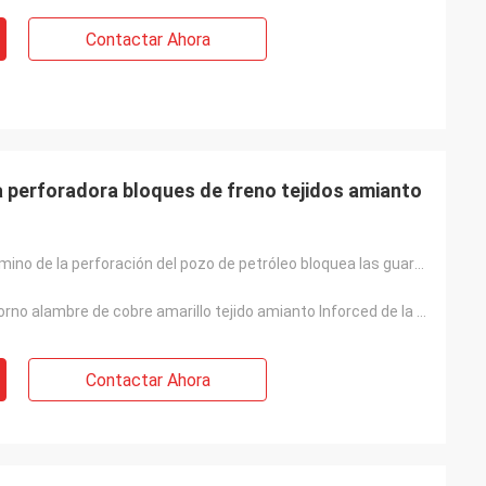
Contactar Ahora
a perforadora bloques de freno tejidos amianto
El freno del camino de la perforación del pozo de petróleo bloquea las guarniciones del freno tejida
Del ancla del torno alambre de cobre amarillo tejido amianto Inforced de la guarnición de freno no
Contactar Ahora