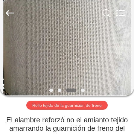
2026
Ningbo
Xinyan
Friction
Materials
Co.,
Ltd..
All
HOGAR
Rights
Reserved.
PRODUCTOS
SOBRE
NOSOTROS
VIAJE
DE
Rollo tejido de la guarnición de freno
LA
El alambre reforzó no el amianto tejido
FÁBRICA
amarrando la guarnición de freno del