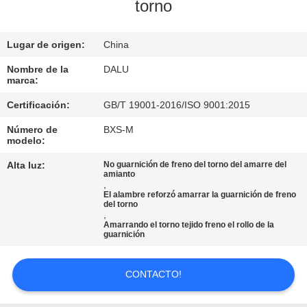
torno
CONTROL
Lugar de origen:
China
DE
CALIDAD
Nombre de la
DALU
marca:
Certificación:
GB/T 19001-2016/ISO 9001:2015
ÉNTRENOS
Número de
BXS-M
EN
modelo:
CONTACTO
Alta luz:
No guarnición de freno del torno del amarre del
amianto
CON
,
El alambre reforzó amarrar la guarnición de freno
del torno
,
PIDA
Amarrando el torno tejido freno el rollo de la
guarnición
UNA
CITA
CONTACTO!