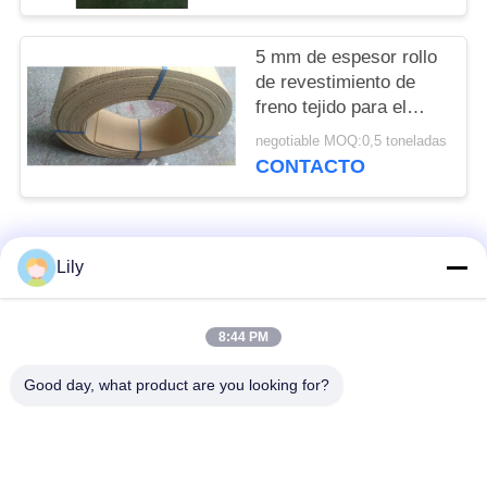
5 mm de espesor rollo
de revestimiento de
freno tejido para el
sistema de frenos
negotiable MOQ:0,5 toneladas
CONTACTO
Categorías Populares
Todos
Lily
no guarnición de
Guarnición de freno
8:44 PM
freno tejida amianto
del amianto
Good day, what product are you looking for?
Rollo tejido de la
Guarnición de freno
guarnición de freno
industrial