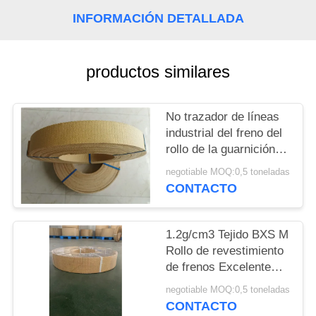
MAPA
INFORMACIÓN DETALLADA
DEL
SITIO
productos similares
PRIVACY
No trazador de líneas
POLICY
industrial del freno del
rollo de la guarnición
de freno del amianto
negotiable MOQ:0,5 toneladas
sin el amianto
CONTACTO
1.2g/cm3 Tejido BXS M
Rollo de revestimiento
de frenos Excelente
resistencia al aceite
negotiable MOQ:0,5 toneladas
CONTACTO